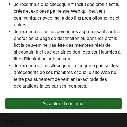
Je reconnais que sitecoquin.fr inclut des profils fictifs
Relation:
Célibataire
créés et exploités par le site Web qui peuvent
Couleur des cheveux:
Blonde
communiquer avec moi à des fins promotionnelles et
Couleur des yeux:
Bleu
autres.
Épilé(e):
Oui
Je reconnais que les personnes apparaissant sur les
Fumeur(euse):
Oui
photos de la page de destination ou dans les profils
fictifs peuvent ne pas être des membres réels de
Description
sitecoquin.fr et que certaines données sont fournies à
person_pin
titre d'illustration uniquement.
Et bah, si c’est juste pour venir faire des galipettes en l’air
Je reconnais que sitecoquin.fr n'enquête pas sur les
et puis c’est tout sans même me dire un mot ou un petit
antécédents de ses membres et que le site Web ne
compliment pour me donner des frissons, moi ça
tente pas autrement de vérifier l'exactitude des
m’intéresse po ce genre de plan ! Je suis une femme très
déclarations faites par ses membres.
coquine et j’adore les hommes qui savent prendre le time
de me draguer, caresser mes belles petites fesses et de
jouer à des petits jeux cochons en uniforme par exemple…
Accepter et continuer
Alors, quelqu’un se reconnaît ?
Cherche