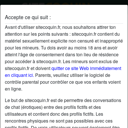
Accepte ce qui suit :
ViolaineViolaineC's profil
Avant d'utiliser sitecoquin.fr, nous souhaitons attirer ton
attention sur les points suivants : sitecoquin.fr contient du
matériel sexuellement explicite non censuré et inapproprié
pour les mineurs. Tu dois avoir au moins 18 ans et avoir
atteint l'âge de consentement dans ton lieu de résidence
pour accéder à sitecoquin.fr. Les mineurs sont exclus de
sitecoquin.fr et doivent
quitter ce site Web immédiatement
en cliquant ici.
Parents, veuillez utiliser le logiciel de
contrôle parental pour contrôler ce que vos enfants voient
en ligne.
Le but de sitecoquin.fr est de permettre des conversations
de chat (érotiques) entre des profils fictifs et des
utilisateurs et contient donc des profils fictifs. Les
rencontres physiques ne sont pas possibles avec ces
star
chat
Ajouter
Discuter !
profils fictifs. De vrais utilisateurs peuvent également être