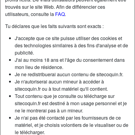
trouvés sur le site Web. Afin de différencier ces
utilisateurs, consulte la
FAQ
.
Tu déclares que les faits suivants sont exacts :
J'accepte que ce site puisse utiliser des cookies et
des technologies similaires à des fins d'analyse et de
publicité.
J'ai au moins 18 ans et l'âge du consentement dans
mon lieu de résidence.
Je ne redistribuerai aucun contenu de sitecoquin.fr.
Je n'autoriserai aucun mineur à accéder à
sitecoquin.fr ou à tout matériel qu'il contient.
Nickname:
ViolaineViolaineC
Tout contenu que je consulte ou télécharge sur
Âge:
27
sitecoquin.fr est destiné à mon usage personnel et je
Pays:
France
ne le montrerai pas à un mineur.
Département:
Deux-Sèvres
Je n'ai pas été contacté par les fournisseurs de ce
Sexe:
Femme
matériel, et je choisis volontiers de le visualiser ou de
Sexualité:
Hétéro
le télécharger.