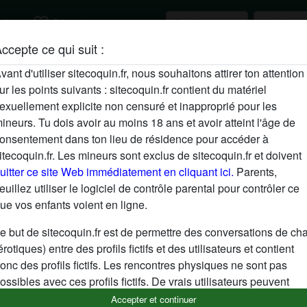
favorite_border
cher
S'inscrire
ccepte ce qui suit :
Description
vant d'utiliser sitecoquin.fr, nous souhaitons attirer ton attention
ur les points suivants : sitecoquin.fr contient du matériel
N'a pas encore saisi de description
exuellement explicite non censuré et inapproprié pour les
Cherche
ineurs. Tu dois avoir au moins 18 ans et avoir atteint l'âge de
onsentement dans ton lieu de résidence pour accéder à
N'a spécifié aucune préférence
itecoquin.fr. Les mineurs sont exclus de sitecoquin.fr et doivent
uitter ce site Web immédiatement en cliquant ici.
Parents,
euillez utiliser le logiciel de contrôle parental pour contrôler ce
ue vos enfants voient en ligne.
e but de sitecoquin.fr est de permettre des conversations de cha
érotiques) entre des profils fictifs et des utilisateurs et contient
onc des profils fictifs. Les rencontres physiques ne sont pas
ossibles avec ces profils fictifs. De vrais utilisateurs peuvent
galement être trouvés sur le site Web. Afin de différencier ces
Accepter et continuer