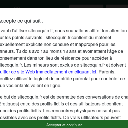
favorite_border
cher
S'inscrire
ccepte ce qui suit :
Description
vant d'utiliser sitecoquin.fr, nous souhaitons attirer ton attention
ur les points suivants : sitecoquin.fr contient du matériel
N'a pas encore saisi de description
exuellement explicite non censuré et inapproprié pour les
Cherche
ineurs. Tu dois avoir au moins 18 ans et avoir atteint l'âge de
onsentement dans ton lieu de résidence pour accéder à
N'a spécifié aucune préférence
itecoquin.fr. Les mineurs sont exclus de sitecoquin.fr et doivent
uitter ce site Web immédiatement en cliquant ici.
Parents,
euillez utiliser le logiciel de contrôle parental pour contrôler ce
ue vos enfants voient en ligne.
e but de sitecoquin.fr est de permettre des conversations de cha
érotiques) entre des profils fictifs et des utilisateurs et contient
onc des profils fictifs. Les rencontres physiques ne sont pas
ossibles avec ces profils fictifs. De vrais utilisateurs peuvent
galement être trouvés sur le site Web. Afin de différencier ces
Accepter et continuer